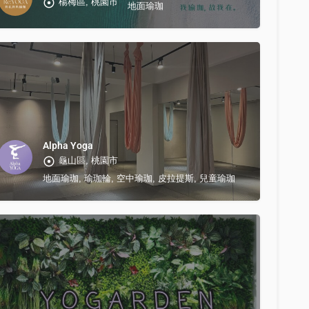
楊梅區, 桃園市
地面瑜珈
Alpha Yoga
龜山區, 桃園市
地面瑜珈, 瑜珈輪, 空中瑜珈, 皮拉提斯, 兒童瑜珈