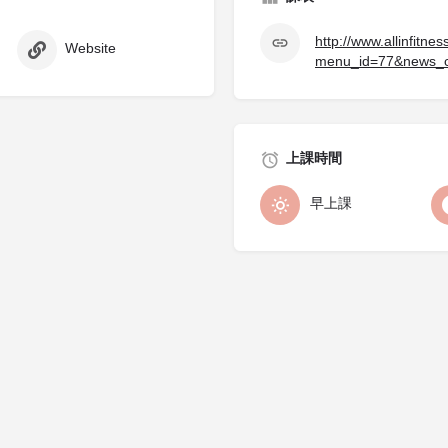
http://www.allinfitn
Website
menu_id=77&news_c
上課時間
早上課