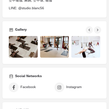
空中瑜珈, 舞綢, 空中環, 瑜珈
LINE: @studio.blanc56
Gallery
Social Networks
Facebook
Instagram