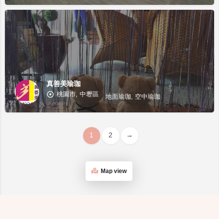
真善美瑜珈
桃園市, 中壢區
地面瑜珈, 空中瑜珈
1
2
→
Map view