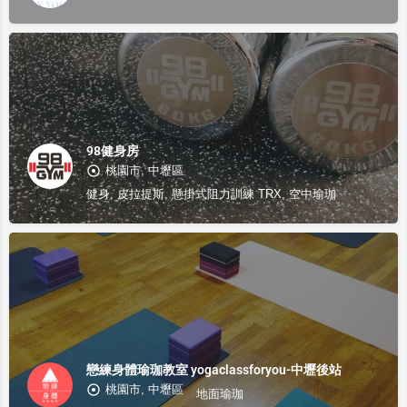
98健身房
桃園市, 中壢區
健身, 皮拉提斯, 懸掛式阻力訓練 TRX, 空中瑜珈
戀練身體瑜珈教室 yogaclassforyou-中壢後站
桃園市, 中壢區
地面瑜珈