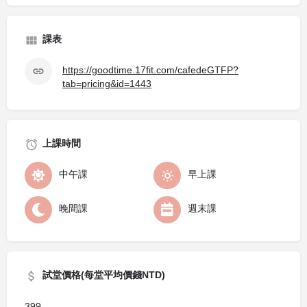
課表
https://goodtime.17fit.com/cafedeGTFP?
tab=pricing&id=1443
上課時間
中午課
早上課
晚間課
週末課
試堂價格(每堂平均價錢NTD)