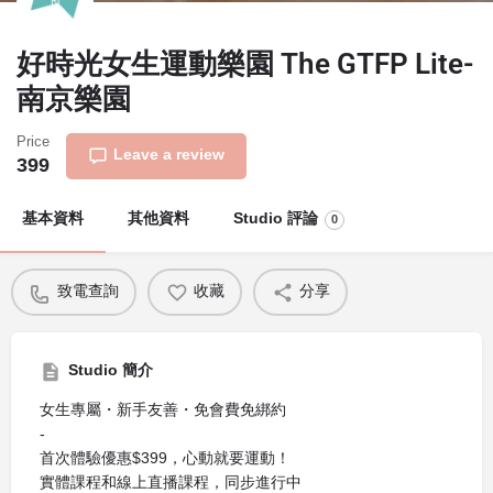
好時光女生運動樂園 The GTFP Lite-
南京樂園
Price
Leave a review
399
基本資料
其他資料
Studio 評論
0
致電查詢
收藏
分享
Studio 簡介
女生專屬・新手友善・免會費免綁約
-
首次體驗優惠$399，心動就要運動！
實體課程和線上直播課程，同步進行中