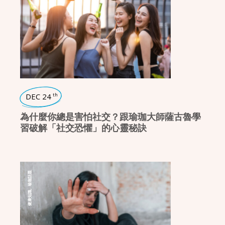
DEC 24
th
為什麼你總是害怕社交？跟瑜珈大師薩古魯學
習破解「社交恐懼」的心靈秘訣
瑜珈話題
,
健康知識