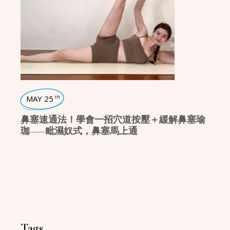
MAY 25
th
鼻塞速通法！學會一招穴道按壓＋緩解鼻塞瑜
珈——毗濕奴式，鼻塞馬上通
Tags