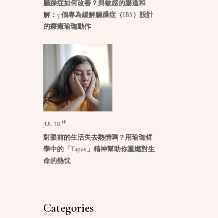
腸躁症如何改善？與敏感的腸道和
解：5 個專為緩解腸躁症（IBS）設計
的療癒瑜珈動作
th
JUL 18
對眼前的生活失去熱情嗎？用瑜珈哲
學中的「Tapas」精神幫助你重燃對生
命的熱忱
Categories