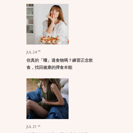
th
JUL 24
你真的「嚐」過食物嗎？練習正念飲
食，找回健康的擇食本能
st
JUL 21