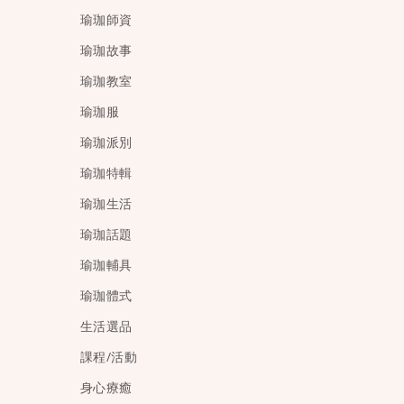
瑜珈師資
瑜珈故事
瑜珈教室
瑜珈服
瑜珈派別
瑜珈特輯
瑜珈生活
瑜珈話題
瑜珈輔具
瑜珈體式
生活選品
課程/活動
身心療癒