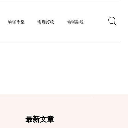
瑜珈學堂
瑜珈好物
瑜珈話題
日常瑜珈
瑜珈墊
心靈對話
瑜珈入門
瑜珈教室
瑜珈生活
瑜珈派別
瑜珈服
身心療癒
瑜珈師資
瑜珈輔具
健康知識
瑜珈體式
生活選品
瑜珈哲學
課程/活動
最新文章