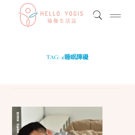
TAG:
#睡眠障礙
瑜珈話題
,
瑜珈學堂