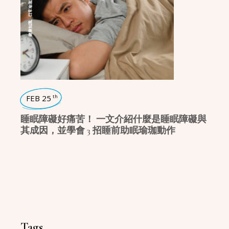
,
日常瑜珈
,
健康知識
FEB 25
th
睡眠障礙好痛苦！ 一文介紹什麼是睡眠障礙與
其成因，並學會 3 招睡前助眠瑜珈動作
Tags