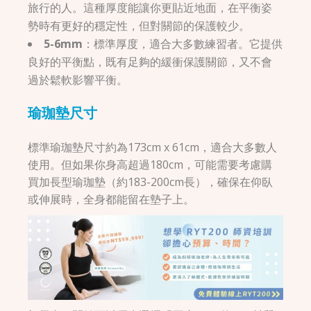
旅行的人。這種厚度能讓你更貼近地面，在平衡姿
勢時有更好的穩定性，但對關節的保護較少。
5-6mm
：標準厚度，適合大多數練習者。它提供
良好的平衡點，既有足夠的緩衝保護關節，又不會
過於鬆軟影響平衡。
瑜珈墊尺寸
標準瑜珈墊尺寸約為173cm x 61cm，適合大多數人
使用。但如果你身高超過180cm，可能需要考慮購
買加長型瑜珈墊（約183-200cm長），確保在仰臥
或伸展時，全身都能留在墊子上。