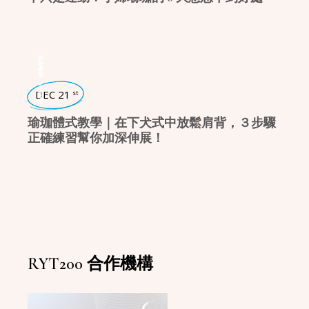
瑜珈學堂
,
瑜珈體式
DEC 21
st
瑜珈體式教學｜在下犬式中放鬆肩背，３步驟
正確練習幫你加深伸展！
RYT200 合作機構