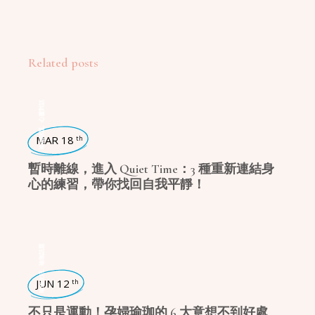
Related posts
心靈對話
,
瑜珈話題
MAR 18
th
暫時離線，進入 Quiet Time：3 種重新連結身
心的練習，帶你找回自我平靜！
瑜珈話題
,
瑜珈生活
JUN 12
th
不只是運動！孕婦瑜珈的 6 大意想不到好處