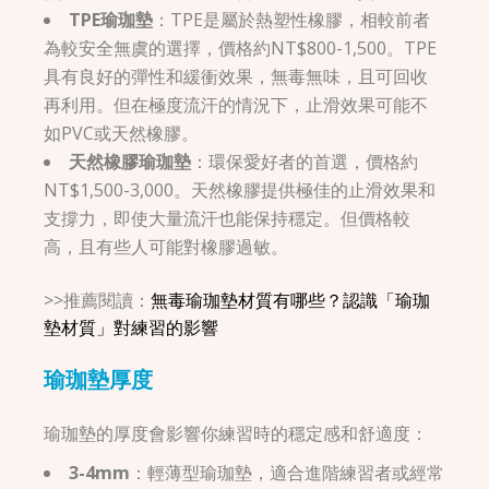
TPE瑜珈墊
：TPE是屬於熱塑性橡膠，相較前者
為較安全無虞的選擇，價格約NT$800-1,500。TPE
具有良好的彈性和緩衝效果，無毒無味，且可回收
再利用。但在極度流汗的情況下，止滑效果可能不
如PVC或天然橡膠。
天然橡膠瑜珈墊
：環保愛好者的首選，價格約
NT$1,500-3,000。天然橡膠提供極佳的止滑效果和
支撐力，即使大量流汗也能保持穩定。但價格較
高，且有些人可能對橡膠過敏。
>>推薦閱讀：
無毒瑜珈墊材質有哪些？認識「瑜珈
墊材質」對練習的影響
瑜珈墊厚度
瑜珈墊的厚度會影響你練習時的穩定感和舒適度：
3-4mm
：輕薄型瑜珈墊，適合進階練習者或經常