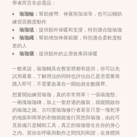
學者而言非必需品：
瑜珈輪：
幫助後彎、伸展與加深等，也可以輔助
練習高難度動作
瑜珈毯
：提供額外保暖和支撐，特別適合陰瑜珈
瑜珈繩
：幫助增加伸展範圍，特別適合柔軟度較
差的人
瑜珈襪
：提供額外的止滑效果與保暖
一般來說，瑜珈輔具在教室裡都有提供，你可以先
試用看看，了解用法的同時也評估自己是否需要再
購入即可，不需要急著在一開始就全數購齊。
想要開始練習瑜珈，真的非常簡單！一張瑜珈墊、
一兩塊瑜珈磚，加上一套舒適的服裝，就能開啟你
的瑜珈之旅。古印度瑜珈修行者甚至只需一塊乾淨
的地面和簡單的衣物就能進行冥想與瑜珈，由此可
見裝備只是輔助工具，真正的瑜珈發生在你的身心
之內。當你在呼吸與動作之間找到和諧，在身體與