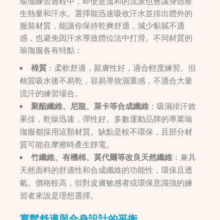
瑜珈練習過程中，即使是溫和的流派也會讓身體產
生熱量和汗水。選擇能迅速吸收汗水並排出體外的
服裝材質，能讓你保持乾爽舒適，減少黏膩不適
感，也避免因汗水導致體位法中打滑。不同材質的
瑜珈服各有特點：
棉質
：柔軟舒適，親膚性好，適合輕度練習。但
棉質吸水後不易乾，容易導致濕重感，不適合大量
流汗的練習場合。
聚酯纖維、尼龍、萊卡等合成纖維
：吸濕排汗效
果佳，乾燥迅速，彈性好。多數運動品牌的專業瑜
珈服都採用這類材質。缺點是較不環保，且部分材
質可能在摩擦時產生靜電。
竹纖維、有機棉、莫代爾等改良天然纖維
：兼具
天然面料的舒適性和合成纖維的功能性，環保且透
氣。價格較高，但對皮膚敏感者或環保意識強的練
習者來說是理想選擇。
寬鬆舒適與合身設計的平衡