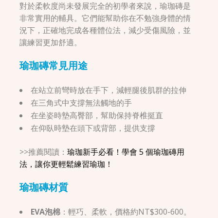
對於柔軟度尚未發展完全的初學者來說，瑜珈磚是
非常實用的輔具。它們能幫助你在不勉強身體的情
況下，正確地完成各種體位法，減少受傷風險，並
讓練習更加舒適。
瑜珈磚
常見用途
在站立前彎時放在手下，減輕腿後肌群的拉伸
在三角式中支撐無法觸地的手
在坐姿時墊高臀部，幫助保持脊椎挺直
在仰臥時墊在頭下或背部，提供支撐
>>推薦閱讀：
瑜珈新手必看！學會 5 個瑜珈磚用
法，讓你更輕鬆練習瑜珈！
瑜珈磚材質
EVA泡棉
：輕巧、柔軟，價格約NT$300-600。