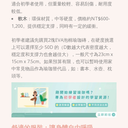
適合初學者使用，但重量較輕、容易刮傷，耐用度
較低。
軟木
：環保材質，中等硬度，價格約NT$600-
1,200。提供穩定支撐，同時有一定的緩衝。
初學者建議先購買2塊EVA泡棉瑜珈磚，在硬度挑選
上可以選擇至少 50D 的（D數越大代表密度越大，
穩定度和支撐力也會越佳大），一般尺寸為23cm x
15cm x 7.5cm。如果預算有限，也可以暫時使用家
中常見物品作為瑜珈替代品，如：書本、水壺、枕
頭等。
舒適的服裝：讓身體自由呼吸