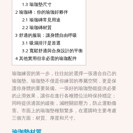
1.3
瑜珈墊尺寸
2
瑜珈磚：你的瑜珈好夥伴
2.1
瑜珈磚常見用途
2.2
瑜珈磚材質
3
舒適的服裝：讓身體自由呼吸
3.1
吸濕排汗是首選
3.2
寬鬆舒適與合身設計的平衡
4
其他實用但非必需的瑜珈配件
瑜珈練習的第一步，往往始於選擇一張適合自己的
瑜珈墊。瑜珈墊不僅是你練習的專屬空間，更是保
護你身體的重要裝備。一張好的瑜珈墊能提供必要
的止滑效果，讓你在進行各種體位法時保持穩定；
同時提供適當的緩衝，減輕關節壓力，防止運動傷
害。市面上的瑜珈墊種類繁多，在選購時主要考慮
三個方面：材質、厚度和尺寸。
瑜珈墊材質