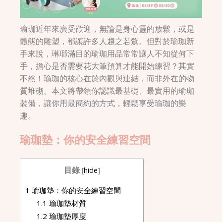
瑜珈近年來廣受歡迎，無論是身心靈的放鬆，或是
體態的雕塑，都讓許多人趨之若鶩。但對於瑜珈新
手來說，琳瑯滿目的瑜珈用品常常讓人不知從何下
手，擔心是否需要花大筆預算才能開始練習？其實
不然！瑜珈的核心在於內觀與連結，而非外在的物
質堆砌。本文將帶領你認識最基礎、最實用的瑜珈
裝備，讓你用最簡約的方式，輕鬆享受瑜珈的樂
趣。
瑜珈墊：你的安全練習空間
目錄
[
hide
]
1
瑜珈墊：你的安全練習空間
1.1
瑜珈墊材質
1.2
瑜珈墊厚度