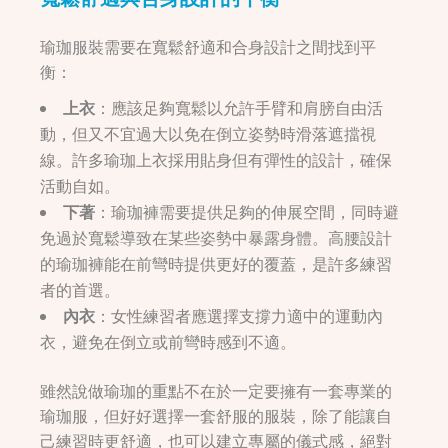
瑜珈服裝需要在寬鬆舒適和合身設計之間找到平
衡：
上衣
：應該足夠寬鬆以允許手臂和肩膀自由活
動，但又不宜過大以免在倒立姿勢時滑落遮擋視
線。許多瑜珈上衣採用貼身但有彈性的設計，確保
活動自如。
下著
：瑜珈褲需要提供足夠的伸展空間，同時避
免過於寬鬆導致在某些姿勢中暴露身體。高腰設計
的瑜珈褲能在前彎時提供更好的覆蓋，是許多練習
者的首選。
內衣
：女性練習者應選擇支撐力適中的運動內
衣，避免在倒立或前彎時感到不適。
雖然說做瑜珈的重點不在於一定要擁有一套專業的
瑜珈服，但好好選擇一套舒服的服裝，除了能讓自
己練習時更舒適，也可以建立專屬的儀式感，絕對