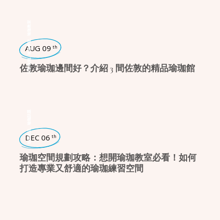
瑜珈教室
,
瑜珈學堂
AUG 09
th
,
日常瑜珈
佐敦瑜珈邊間好？介紹 3 間佐敦的精品瑜珈館
瑜珈話題
,
瑜珈生活
DEC 06
th
瑜珈空間規劃攻略：想開瑜珈教室必看！如何
打造專業又舒適的瑜珈練習空間