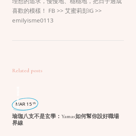
理想的追求，慢慢地、穩穩地，把日子過成
喜歡的模樣！ FB >> 艾蜜莉彭IG >>
emilyisme0113
Related posts
瑜珈話題
,
瑜珈哲學
MAR 15
th
瑜珈八支不是玄學：Yamas如何幫你設好職場
界線