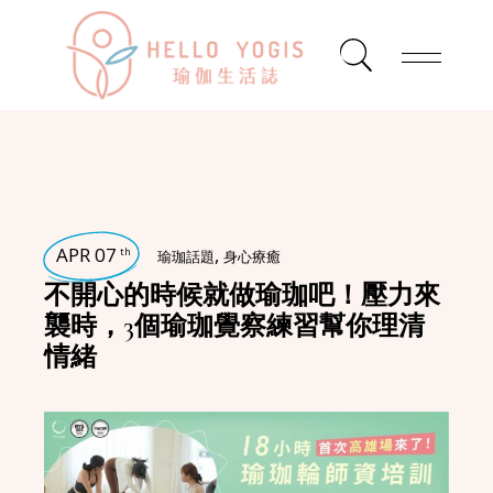
APR 07
,
th
瑜珈話題
身心療癒
不開心的時候就做瑜珈吧！壓力來
襲時，3個瑜珈覺察練習幫你理清
情緒