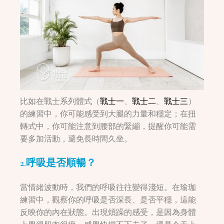
比如在戰士系列體式（
戰士一
、
戰士二
、
戰士三
）
的練習中，你可能感受到大腿的力量和穩定；在扭
轉式中，你可能注意到腰部的緊繃，提醒你可能需
要多加活動，避免長時間久坐。
2.
呼吸是否順暢？
當情緒波動時，我們的呼吸往往變得淺短。在瑜珈
練習中，觀察你的呼吸是否深長、是否平穩，這能
反映你的內在狀態。出現煩躁的感受，是因為身體