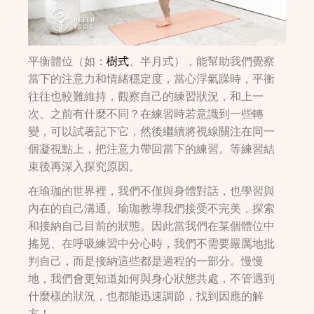
平衡體位（如：
樹式
、半月式），能幫助我們覺察
當下的注意力和情緒穩定度，當心浮氣躁時，平衡
往往也較難維持，觀察自己的練習狀況，和上一
次、之前有什麼不同？在練習時若意識到一些轉
變，可以試著記下它，然後繼續將視線關注在同一
個凝視點上，把注意力帶回當下的練習。等練習結
束後再深入探究原因。
在瑜珈的世界裡，我們不僅與身體對話，也學習與
內在的自己溝通。瑜珈教導我們接受不完美，探索
和接納自己目前的狀態。因此當我們在某個體位中
搖晃、在呼吸練習中分心時，我們不需要嚴厲地批
判自己，而是接納這些都是過程的一部分。慢慢
地，我們會更知道如何與身心狀態共處，不管遇到
什麼樣的狀況，也都能迅速調節，找到因應的解
方！