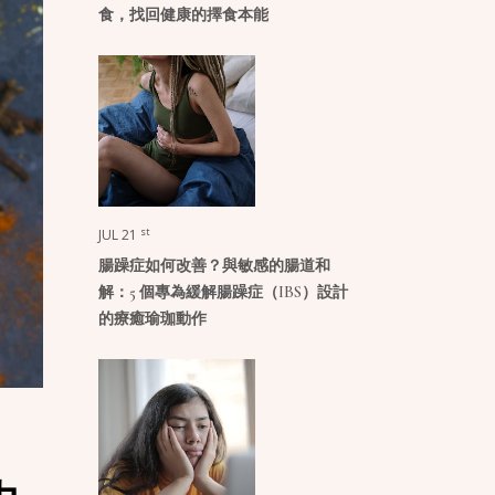
食，找回健康的擇食本能
st
JUL 21
腸躁症如何改善？與敏感的腸道和
解：5 個專為緩解腸躁症（IBS）設計
的療癒瑜珈動作