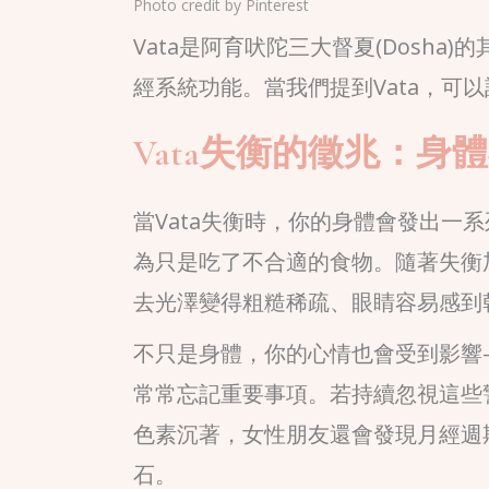
Photo credit by
Pinterest
Vata是阿育吠陀三大督夏(Dosh
經系統功能。當我們提到Vata，可
Vata失衡的徵兆：身
當Vata失衡時，你的身體會發出一
為只是吃了不合適的食物。隨著失衡
去光澤變得粗糙稀疏、眼睛容易感到
不只是身體，你的心情也會受到影響
常常忘記重要事項。若持續忽視這些
色素沉著，女性朋友還會發現月經週
石。