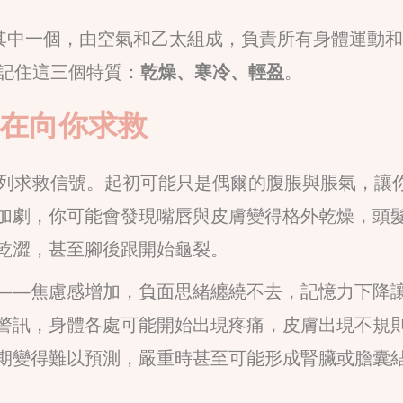
a)的其中一個，由空氣和乙太組成，負責所有身體運動
以記住這三個特質：
乾燥、寒冷、輕盈
。
體在向你求救
系列求救信號。起初可能只是偶爾的腹脹與脹氣，讓
加劇，你可能會發現嘴唇與皮膚變得格外乾燥，頭
乾澀，甚至腳後跟開始龜裂。
——焦慮感增加，負面思緒纏繞不去，記憶力下降
警訊，身體各處可能開始出現疼痛，皮膚出現不規
期變得難以預測，嚴重時甚至可能形成腎臟或膽囊