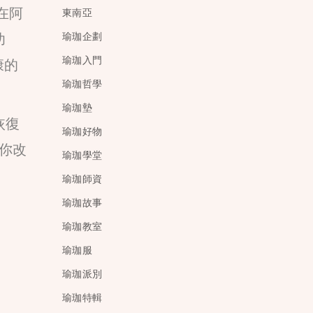
在阿
東南亞
功
瑜珈企劃
瑜珈入門
康的
瑜珈哲學
瑜珈墊
恢復
瑜珈好物
助你改
瑜珈學堂
瑜珈師資
瑜珈故事
瑜珈教室
瑜珈服
瑜珈派別
瑜珈特輯