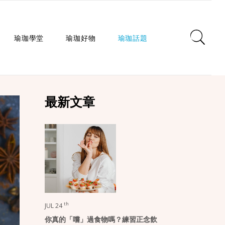
瑜珈學堂
瑜珈好物
瑜珈話題
日常瑜珈
瑜珈墊
心靈對話
最新文章
瑜珈入門
瑜珈教室
瑜珈生活
瑜珈派別
瑜珈服
身心療癒
瑜珈師資
瑜珈輔具
健康知識
瑜珈體式
生活選品
瑜珈哲學
課程/活動
th
JUL 24
你真的「嚐」過食物嗎？練習正念飲