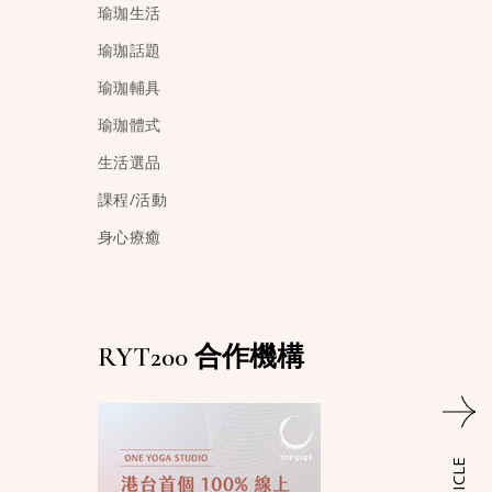
瑜珈生活
瑜珈話題
瑜珈輔具
瑜珈體式
生活選品
課程/活動
身心療癒
RYT200 合作機構