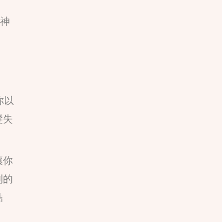
和神
你以
髮失
讓你
則的
結