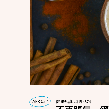
APR 03
健康知識
,
瑜珈話題
rd