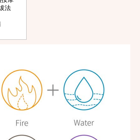
油拔法
南