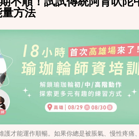
期不順！試試傳統阿育吠陀
 能量方法
維護才能運作順暢。如果你總是被脹氣、慢性疼痛