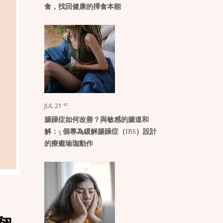
食，找回健康的擇食本能
st
JUL 21
腸躁症如何改善？與敏感的腸道和
解：5 個專為緩解腸躁症（IBS）設計
的療癒瑜珈動作