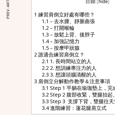
PREV. ARTICLE
目錄
[
hide
]
1
練習肩倒立好處有哪些？
1.1
– 去水腫、靜脈曲張
1.2
– 打開喉輪
1.3
– 放鬆上背、後脖子
1.4
– 加強記憶力
1.5
– 按摩甲狀腺
2
誰適合練習肩倒立？
2.1
1. 長時間站立的人
2.2
2. 想訓練專注力的人
2.3
3. 想讓頭腦清醒的人
3
肩倒立分解動作教學＆注意事項
3.1
Step 1 平躺在瑜珈墊上，
3.2
Step 2 腹部收緊，雙腿抬
3.3
Step 3 支撐下背，雙腿
3.4
進階練習：蓮花腿肩立式