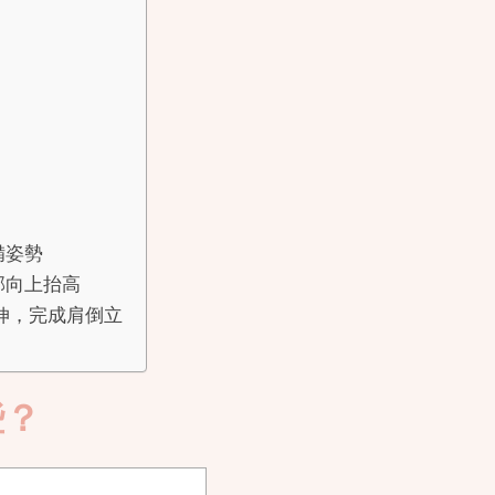
備姿勢
臀部向上抬高
延伸，完成肩倒立
些？