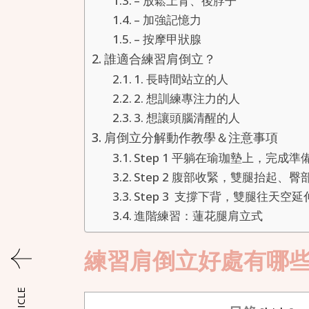
– 放鬆上背、後脖子
– 加強記憶力
– 按摩甲狀腺
誰適合練習肩倒立？
1. 長時間站立的人
2. 想訓練專注力的人
3. 想讓頭腦清醒的人
肩倒立分解動作教學＆注意事項
Step 1 平躺在瑜珈墊上，完成準
Step 2 腹部收緊，雙腿抬起、
Step 3 支撐下背，雙腿往天空
進階練習：蓮花腿肩立式
練習肩倒立好處有哪