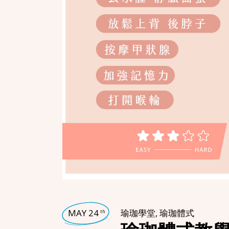
MAY 24
瑜珈學堂
,
瑜珈體式
th