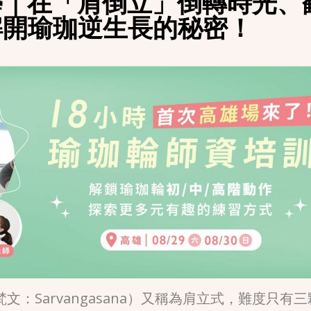
學｜在「肩倒立」倒轉時光、
解開瑜珈逆生長的秘密！
 ，梵文：Sarvangasana）又稱為肩立式，難度只有三