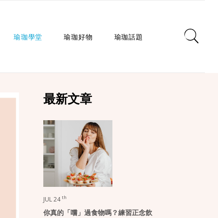
瑜珈學堂
瑜珈好物
瑜珈話題
日常瑜珈
瑜珈墊
心靈對話
最新文章
瑜珈入門
瑜珈教室
瑜珈生活
瑜珈派別
瑜珈服
身心療癒
瑜珈師資
瑜珈輔具
健康知識
瑜珈體式
生活選品
瑜珈哲學
課程/活動
th
JUL 24
你真的「嚐」過食物嗎？練習正念飲