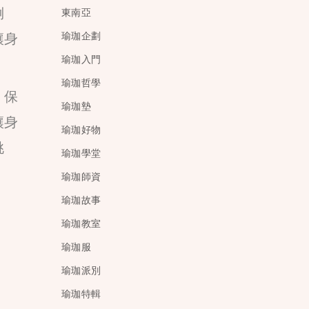
倒
東南亞
讓身
瑜珈企劃
瑜珈入門
瑜珈哲學
，保
瑜珈墊
讓身
瑜珈好物
挑
瑜珈學堂
瑜珈師資
瑜珈故事
瑜珈教室
瑜珈服
瑜珈派別
瑜珈特輯