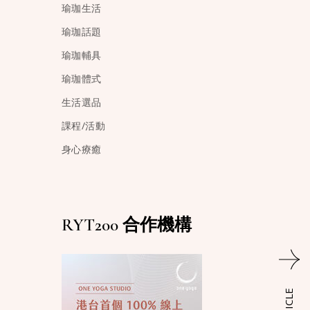
瑜珈生活
瑜珈話題
瑜珈輔具
瑜珈體式
生活選品
課程/活動
身心療癒
RYT200 合作機構