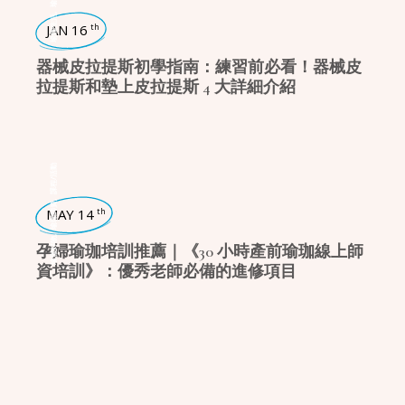
,
瑜珈生活
JAN 16
th
器械皮拉提斯初學指南：練習前必看！器械皮
拉提斯和墊上皮拉提斯 4 大詳細介紹
課程/活動
,
瑜珈師資
MAY 14
th
,
瑜珈好物
孕婦瑜珈培訓推薦｜《30 小時產前瑜珈線上師
資培訓》：優秀老師必備的進修項目