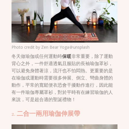
Photo credit by
Zen Bear Yoga＠unsplash
冬天做瑜伽或任何運動時
保暖
非常重要，除了運動
背心之外，一件舒適透氣且服貼的長袖瑜伽罩衫，
可以避免身體著涼，流汗也不怕悶熱。更重要的是
在瑜伽或運動時需要很多伸展、倒立、彎曲身體的
動作，平常的寬鬆便衣恐會干擾動作進行，因此能
有一件瑜伽專屬罩衫，對於平時有在練習瑜伽的人
來說，可是超合適的聖誕禮物！
2. 二合一兩用瑜伽伸展帶