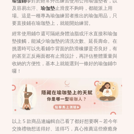
瑜伽鋪巾
對於經常外出練習使用公用瑜伽墊者，以
及容易出汗、
瑜伽墊
止滑度不夠時，都能派上用
場。這是一種專為瑜伽練習者推出的瑜伽用品，只
要直接鋪在瑜珈墊上，就能開始練習。
經常使用鋪巾還可隔絕身體油脂或汗水直接和瑜伽
墊接觸，能減少瑜伽墊的清洗次數、延長壽命。在
挑選時可以先看鋪巾背面的防滑橡膠是否良好，有
的甚至正反兩面都有止滑設計，再評估整體重量與
收納的方便性，基本上就能選到一條好的瑜伽鋪巾
囉！
以上 5 款商品連編輯自己看了都好想要啊～若今年
交換禮物想送得好、送得巧，真心推薦這些療癒身