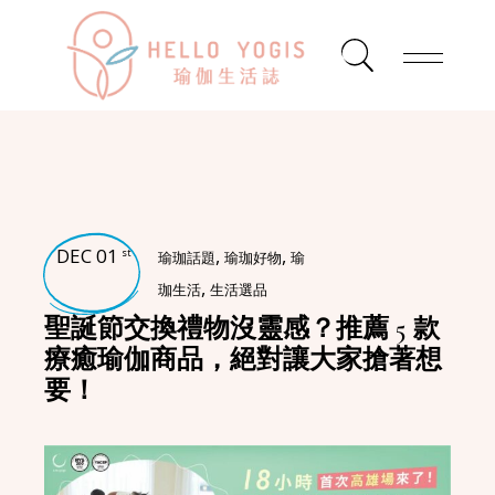
DEC 01
,
,
st
瑜珈話題
瑜珈好物
瑜
,
珈生活
生活選品
聖誕節交換禮物沒靈感？推薦 5 款
療癒瑜伽商品，絕對讓大家搶著想
要！