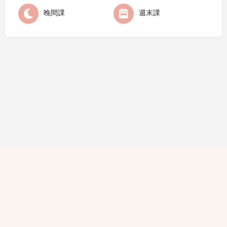
晚間課
週末課
隱私條款
條款細則
廣告查詢
免責聲明
評論指引
職位空缺
© 2021 Hello Yogis All Rights Reserved. 版權所有 不得轉載