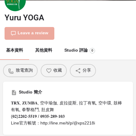
Yuru YOGA
Leave a review
基本資料
其他資料
Studio 評論
0
致電查詢
收藏
分享
Studio 簡介
𝐓𝐑𝐗, 𝐙𝐔𝐌𝐁𝐀, 空中瑜伽, 皮拉提斯, 拉丁有氧, 空中環, 鼓棒
有氧, 拳擊格鬥, 肚皮舞
(𝟎𝟐)𝟐𝟐𝟎𝟐-𝟓𝟓𝟏𝟗 / 𝟎𝟗𝟑𝟓-𝟐𝟖𝟗-𝟏𝟎𝟑
Line官方帳號：http://line.me/ti/p/@xps2218i