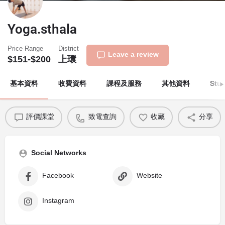
Yoga.sthala
Price Range
District
Leave a review
$151-$200
上環
基本資料
收費資料
課程及服務
其他資料
Stu
評價課堂
致電查詢
收藏
分享
Social Networks
Facebook
Website
Instagram