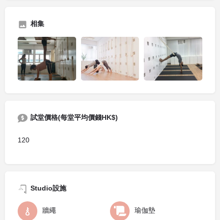
相集
試堂價格(每堂平均價錢HK$)
120
Studio設施
牆繩
瑜伽墊