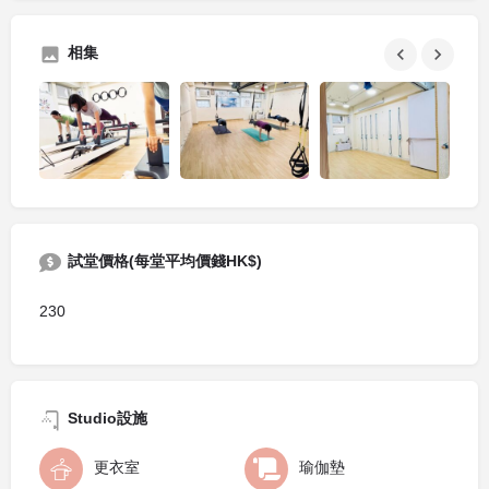
相集
試堂價格(每堂平均價錢HK$)
230
Studio設施
更衣室
瑜伽墊