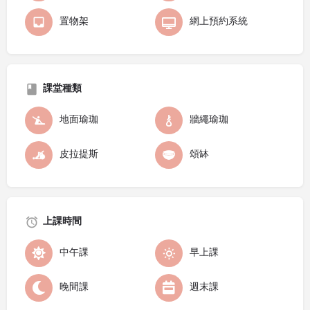
置物架
網上預約系統
課堂種類
地面瑜珈
牆繩瑜珈
皮拉提斯
頌缽
上課時間
中午課
早上課
晚間課
週末課