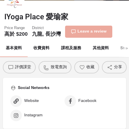
IYoga Place 愛瑜家
Price Range
District
Leave a review
高於 $200
九龍, 長沙灣
基本資料
收費資料
課程及服務
其他資料
Stu
評價課堂
致電查詢
收藏
分享
Social Networks
Website
Facebook
Instagram