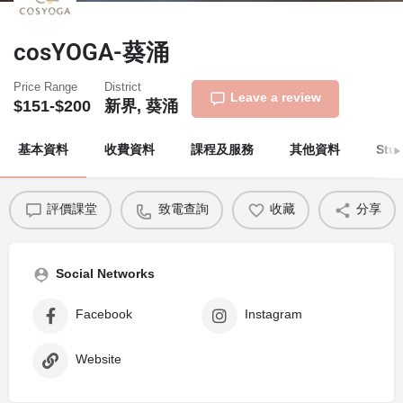
cosYOGA-葵涌
Price Range
District
Leave a review
$151-$200
新界, 葵涌
基本資料
收費資料
課程及服務
其他資料
Stu
評價課堂
致電查詢
收藏
分享
Social Networks
Facebook
Instagram
Website