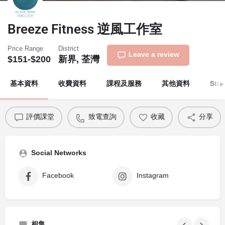
Breeze Fitness 逆風工作室
Price Range
District
Leave a review
$151-$200
新界, 荃灣
基本資料
收費資料
課程及服務
其他資料
Stu
評價課堂
致電查詢
收藏
分享
Social Networks
Facebook
Instagram
相集