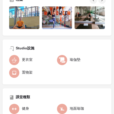
Studio設施
更衣室
瑜伽墊
置物架
課堂種類
健身
地面瑜珈