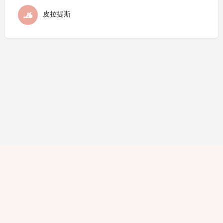
皮拉提斯
隱私條款
條款細則
廣告查詢
免責聲明
評論指引
職位空缺
© 2021 Hello Yogis All Rights Reserved. 版權所有 不得轉載