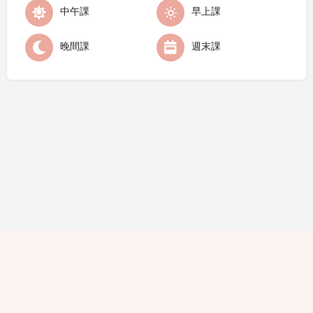
中午課
早上課
晚間課
週末課
隱私條款
條款細則
廣告查詢
免責聲明
評論指引
職位空缺