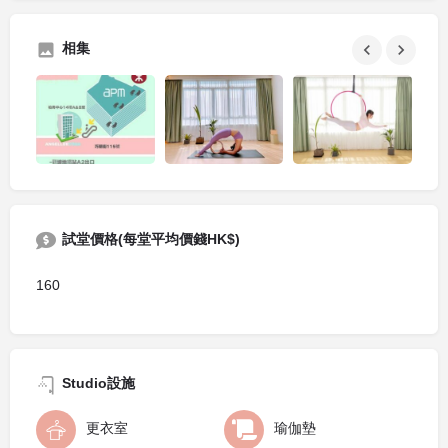
相集
試堂價格(每堂平均價錢HK$)
160
Studio設施
更衣室
瑜伽墊