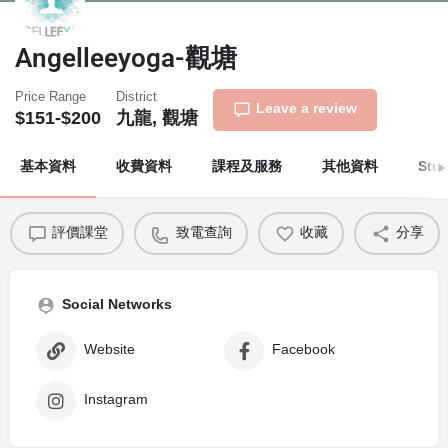
Angelleeyoga-觀塘
Price Range
District
Leave a review
$151-$200
九龍, 觀塘
基本資料
收費資料
課程及服務
其他資料
Stu
評價課堂
致電查詢
收藏
分享
Social Networks
Website
Facebook
Instagram