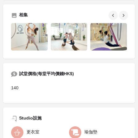
相集
試堂價格(每堂平均價錢HK$)
140
Studio設施
更衣室
瑜伽墊