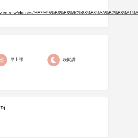
ctory.com.tw/classes/%E7%95%B6%E6%9C%88%E8%AA%B2%E8%A1%A
早上課
晚間課
D)