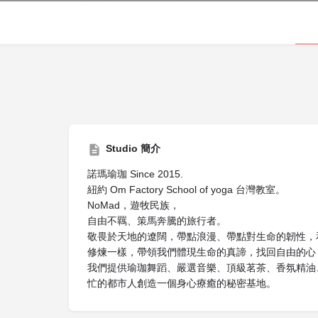
Studio 簡介
諾瑪瑜珈 Since 2015.
紐約 Om Factory School of yoga 台灣教室。
NoMad，遊牧民族，
自由不羈、策馬奔騰的旅行者。
敬畏於天地的遼闊，帶點浪漫、帶點對生命的韌性，
修煉一樣，帶領我們體現生命的真諦，找回自由的心
我們提供瑜珈舞蹈、嚴選音樂、頂級茗茶、香氛精油
忙的都市人創造一個身心療癒的秘密基地。