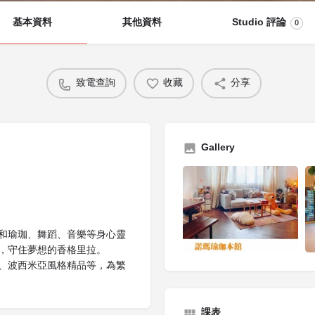
基本資料
其他資料
Studio 評論
0
致電查詢
收藏
分享
Gallery
和瑜珈、舞蹈、音樂等身心靈
，守住夢想的香格里拉。
、波西米亞風格精品等，為繁
課表