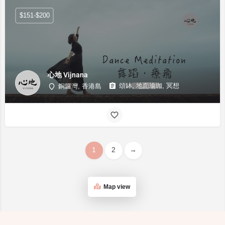
$151-$200
心地 Vijnana
頌缽, 地面瑜珈, 冥想
銅鑼灣, 香港島
1
2
→
Map view