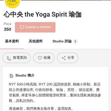
心中央 the Yoga Spirit 瑜伽
Price
Leave a review
350
基本資料
其他資料
Studio 評論
0
致電查詢
收藏
分享
Studio 簡介
RYT 500小時高階, RYT 200 認證師資群, 精緻小班制。新店
區公所捷運站旁, 行政街靜巷。瑜伽 、冥想 、彼拉提斯、費
登魁斯, 禪柔等身心肢體開發課程豐富，重師生隱私無開放參
觀，請私訊預約。
透過練習，我們漸漸去蕪存菁，返璞歸真。