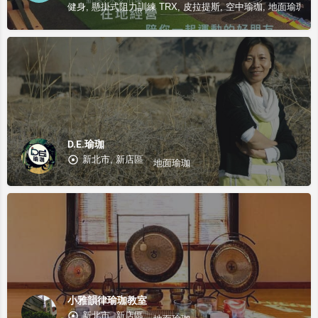
健身, 懸掛式阻力訓練 TRX, 皮拉提斯, 空中瑜珈, 地面瑜珈
D.E.瑜珈
新北市, 新店區
地面瑜珈
小雅韻律瑜珈教室
新北市, 新店區