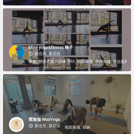
Mine yoga&fitness 格子
新北市, 新店區
健身, 懸掛式阻力訓練 TRX, 地面瑜珈, 孕婦瑜珈, 皮拉提斯,
窩瑜伽 WuoYoga
新北市, 新店區
地面瑜珈, 頌缽