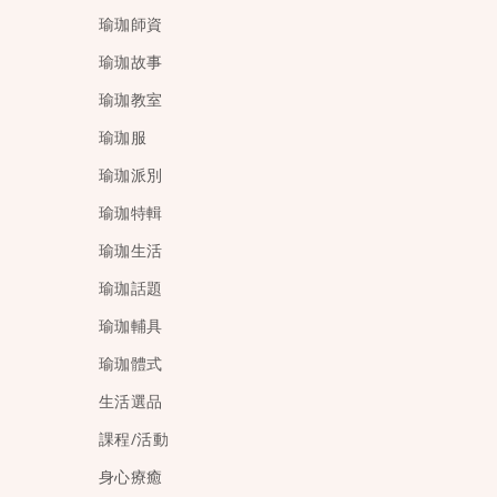
瑜珈師資
瑜珈故事
瑜珈教室
瑜珈服
瑜珈派別
瑜珈特輯
瑜珈生活
瑜珈話題
瑜珈輔具
瑜珈體式
生活選品
課程/活動
身心療癒