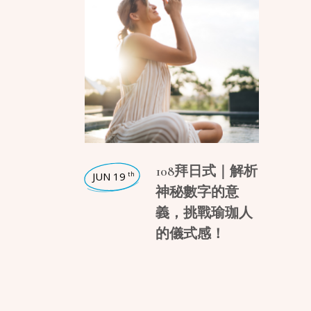
,
日常瑜珈
108拜日式｜解析
JUN 19
th
神秘數字的意
義，挑戰瑜珈人
的儀式感！