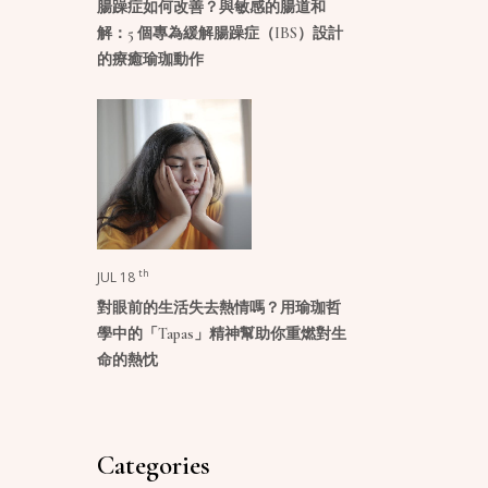
腸躁症如何改善？與敏感的腸道和
解：5 個專為緩解腸躁症（IBS）設計
的療癒瑜珈動作
th
JUL 18
對眼前的生活失去熱情嗎？用瑜珈哲
學中的「Tapas」精神幫助你重燃對生
命的熱忱
Categories