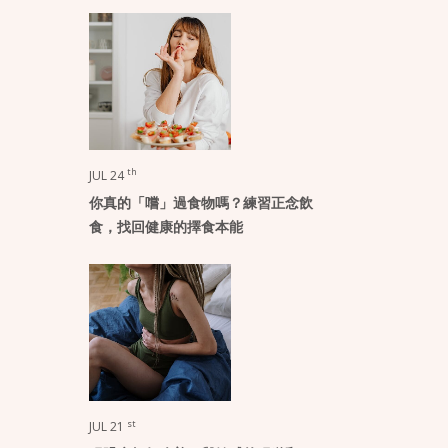
th
JUL 24
你真的「嚐」過食物嗎？練習正念飲
食，找回健康的擇食本能
st
JUL 21