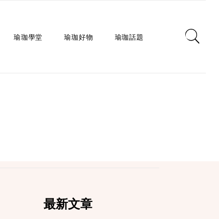
瑜珈學堂
瑜珈好物
瑜珈話題
日常瑜珈
瑜珈墊
心靈對話
瑜珈入門
瑜珈教室
瑜珈生活
瑜珈派別
瑜珈服
身心療癒
瑜珈師資
瑜珈輔具
健康知識
瑜珈體式
生活選品
瑜珈哲學
課程/活動
最新文章