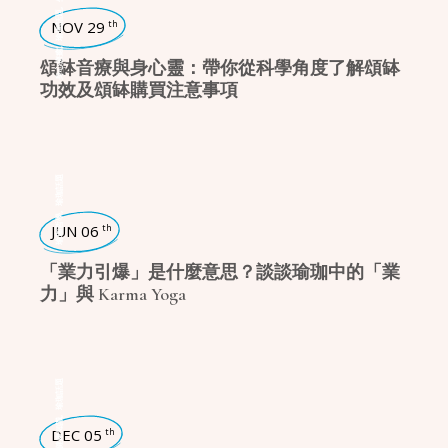
,
瑜珈話題
NOV 29
th
,
身心療癒
頌缽音療與身心靈：帶你從科學角度了解頌缽
功效及頌缽購買注意事項
瑜珈話題
,
瑜珈哲學
JUN 06
th
「業力引爆」是什麼意思？談談瑜珈中的「業
力」與 Karma Yoga
瑜珈話題
,
健康知識
DEC 05
th