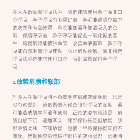
在大多數瑜珈呼吸法中，我們建議使用鼻子而非口
腔呼吸。鼻子呼吸有多重好處：鼻毛能過濾空氣中
的灰塵和有害物質；鼻腔能加濕和加溫吸入的空
氣，保護呼吸道；鼻子呼吸能促進一氧化氮的產
生，這種氣體能擴張血管，改善血液循環；鼻子呼
吸能自然調節呼吸速度，防止過度換氣。除非特定
呼吸法明確要求使用口腔，否則盡量保持鼻子呼
吸。
2.放鬆肩膀和頸部
許多人在深呼吸時不自覺地聳肩或緊繃頸部，只是
沒有察覺到。這個習慣不僅會限制呼吸的深度，還
可能造成肌肉不適和疲勞。正確的姿勢應該是：肩
膀自然下沉，遠離耳朵；頸部保持長直但放鬆；臉
部表情柔和，下顎放鬆；整個上半身保持挺直但不
僵硬。定期檢查身體這些部位的緊張狀況，必要時