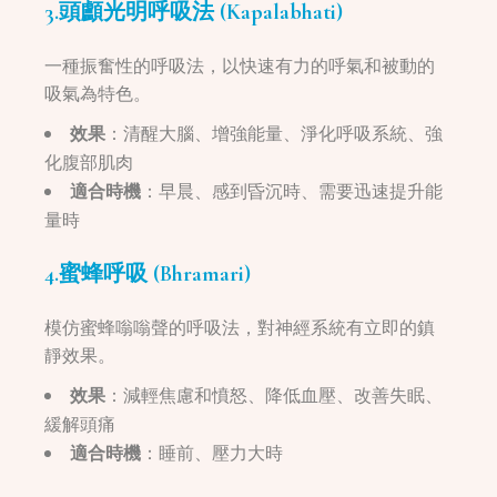
3.頭顱光明呼吸法 (Kapalabhati)
一種振奮性的呼吸法，以快速有力的呼氣和被動的
吸氣為特色。
效果
：清醒大腦、增強能量、淨化呼吸系統、強
化腹部肌肉
適合時機
：早晨、感到昏沉時、需要迅速提升能
量時
4.蜜蜂呼吸 (Bhramari)
模仿蜜蜂嗡嗡聲的呼吸法，對神經系統有立即的鎮
靜效果。
效果
：減輕焦慮和憤怒、降低血壓、改善失眠、
緩解頭痛
適合時機
：睡前、壓力大時