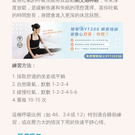
度放鬆，是緩解焦慮和失眠的理想選擇。當你吐氣
的時間愈長，身體會進入更深的休息狀態。
練習方法：
採取舒適的坐姿或平躺
自然吸氣，默數 1-2-3-4
緩慢吐氣，默數 1-2-3-4-5-6
重複 10-15 次
這種呼吸比例（如 4:6、2:4 或 1:2）特別適合睡前練
習，或在壓力大的情況下用於快速平靜心情。