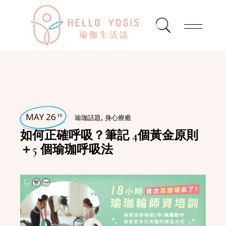
MAY 26
,
th
瑜珈話題
身心療癒
如何正確呼吸？筆記 4個黃金原則
＋5 個瑜珈呼吸法