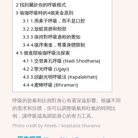
2
找到屬於你的呼吸模式
3
瑜珈呼吸時的4個黃金原則
3.1
1.用鼻子呼吸，而不是口腔
3.2
2.放鬆肩膀和頸部
3.3
3.保持對呼吸過程的覺知
3.4
4.循序漸進，尊重身體限制
4
5 個進階瑜珈呼吸法探索
4.1
1.交替鼻孔呼吸 (Nadi Shodhana)
4.2
2.聖光呼吸 (Ujjayi)
4.3
3.頭顱光明呼吸法 (Kapalabhati)
4.4
4.蜜蜂呼吸 (Bhramari)
呼吸的節奏和比例對身心有著深遠影響。根據不同
的需求和目標，你可以調整吸氣和吐氣的時間比
例，讓呼吸成為調節身心的有力工具。
Photo credit by Pexels / Anastasia Shuraeva