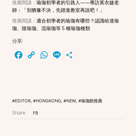
推薦閱讀：
瑜珈初學者的引路人——專訪黃衣婕老
師：「別猶豫不決，先踏進教室再說吧！」
推薦閱讀：
適合初學者的瑜珈有哪些？認識哈達瑜
珈、陰瑜珈、流瑜珈等 5 種瑜珈種類
分享:
Facebook
Copy
WhatsApp
Line
Share
Link
#EDITOR
,
#HONGKONG
,
#NEW
,
#瑜珈館推薦
Share
FB