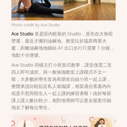
Photo credit by
Ace Studio
Ace Studio
算是區內較新的 Studio，原先在大角咀
營運，最近才搬到油麻地。教室位於協群商業大
廈，距離油麻地地鐵站 A1 出口步行只需要 1 分鐘，
地點十分便捷。
Ace Studio 同樣主打小班形式教學，課堂僅需二至
四人即可成班。與一般瑜珈教室上課模式不太一
樣，大多數的學生皆為和朋友自組小班一起上課，
整體來說比較貼近私人瑜珈課，相當適合害羞內向
或是不想與陌生人一起上課的練習者喔！由於每節
課上課人數比較少，相對地導師可以更全面更仔細
地去了解每位學生。