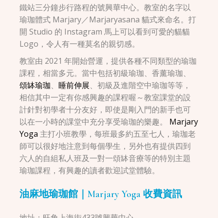
鐵站三分鐘步行路程的號興華中心。教室的名字以
瑜珈體式 Marjary／Marjaryasana 貓式來命名。打
開 Studio 的 Instagram 馬上可以看到可愛的貓貓
Logo，令人有一種莫名的親切感。
教室由 2021 年開始營運，提供各種不同類型的瑜珈
課程，相當多元。當中包括初級瑜珈、香薰瑜珈、
頌缽瑜珈
、
睡前伸展
、初級及進階空中瑜珈等等，
相信其中一定有你感興趣的課程喔～教室課堂的設
計針對初學者十分友好，即使是剛入門的新手也可
以在一小時的課堂中充分享受瑜珈的樂趣。
Marjary
Yoga
主打小班教學，每班最多約五至七人，瑜珈老
師可以很好地注意到每個學生，另外也有提供四到
六人的自組私人班及一對一頌缽音療等的特別主題
瑜珈課程，有興趣的讀者歡迎試堂體驗。
油麻地瑜珈館｜Marjary Yoga 收費資訊
地址：旺角上海街433號興華中心