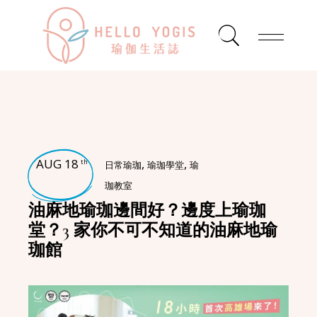
AUG 18
,
,
th
日常瑜珈
瑜珈學堂
瑜
珈教室
油麻地瑜珈邊間好？邊度上瑜珈
堂？3 家你不可不知道的油麻地瑜
珈館