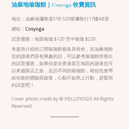
油麻地瑜珈館｜Cosyoga 收費資訊
地址：油麻地彌敦道518-520號彌敦行17樓AB室
網站：
Cosyoga
試堂優惠：地面瑜珈 $120 空中瑜珈 $220
本篇所介紹的三間瑜珈館都各具特色，在油麻地附
近的讀者們若有興趣的話，可以參考瑜珈館所推出
的試堂優惠，如果你是在香港其它地區的讀者也可
以來趟探店之旅，走訪不同的瑜珈館，相信也會帶
給你新的體驗與啟發，心動不如馬上行動，趕緊預
約試堂吧！
Cover photo credit by © HELLOYOGIS All Rights
Reserved.