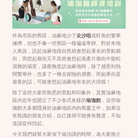
作為市區的舊區，油麻地少了
尖沙咀
或旺角的繁華
擁擠，但也不像一些舊區一樣偏遠寧靜。對於本地
人來說，説起油麻地很自然就會想起著名的景點廟
街，而想起廟街又不其然會想起港產片廟街中龍蛇
混雜的場景，讓夜晚造訪油麻地時，除了感受到熱
鬧繁華外，也多了一種去探險的感覺。而如果你是
遊客的話，可能會想起油麻地有名的大排檔！
除了這些大家所熟悉的景點和印象外，其實油麻地
區內近年也開立了不少各式各樣的
瑜珈館
，這些瑜
珈館大多都隱身於油麻地區內的商廈之中，如果沒
有熟識的朋友介紹，自己搜尋可能會有難度，不知
道該從何找起。
今天我們就幫大家省下做功課的時間，為大家推介