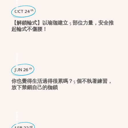
,
日常瑜珈
OCT 24
th
【解鎖輪式】以瑜珈建立 5 部位力量，安全推
起輪式不傷腰！
瑜珈話題
,
瑜珈哲學
JUN 26
th
你也覺得生活過得很累嗎？5 個不執著練習，
放下禁錮自己的枷鎖
瑜珈學堂
,
日常瑜珈
FEB 22
nd