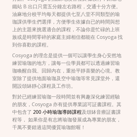
鐵站 B 出口只需五分鐘左右路程，交通十分方便。
油麻地分校平均每天都提供七至八堂不同類型的瑜
珈課供學生們選擇，方便學生依據自已的時間與想
上的主題來挑選適合的課程，不論你是忙碌的上班
族或是時間零碎的家庭主婦相信都能在 Cosyoga 找
到你喜歡的課程。
Cosyoga 的理念是提供一個可以讓學生身心安然地
練習瑜珈的地方，讓每一位學員都可以透過練習瑜
珈喚醒自我、回歸內在，重拾平靜喜樂的心境。教
室除了提供地面瑜珈及空中瑜珈等常見課堂外，還
開設頌缽靜心課程及工作坊。
對於已經練習瑜珈一段時間並有興趣深化練習經驗
的朋友，Cosyoga 亦有提供專業認可証書課程。其
中包含了
200 小時瑜珈導師課程
及頌缽音療証書課
程等， 如果你是有志將瑜珈發展成為專業的朋友，
千萬不要錯過這間優質瑜珈館喔！