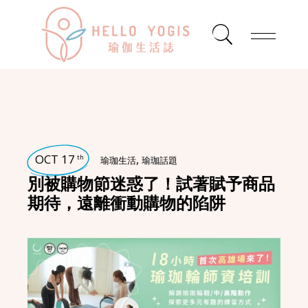
OCT 17
,
th
瑜珈生活
瑜珈話題
別被購物節迷惑了！試著賦予商品
期待，遠離衝動購物的陷阱