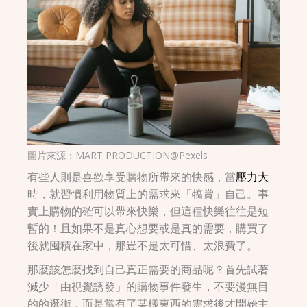
圖片來源：
MART PRODUCTION@Pexels
有些人則是喜歡享受購物所帶來的快感，當
壓力大
時，就習慣利用物質上的需求來「犒賞」自己。事
實上購物的確可以帶來快樂，但這種快樂往往是短
暫的！且如果不是真心想要或是真的需要，購買了
後就囤積在家中，那豈不是太可惜、太浪費了。
那麼該怎麼找到自己真正需要的商品呢？首先試著
減少「由視覺誘發」的購物事件發生，不要漫無目
的的逛街，而是當有了某樣東西的需求後才開始主