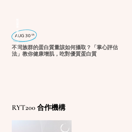
瑜珈話題
,
健康知識
AUG 30
th
,
瑜珈生活
不同族群的蛋白質量該如何攝取？「掌心評估
法」教你健康增肌，吃對優質蛋白質
RYT200 合作機構