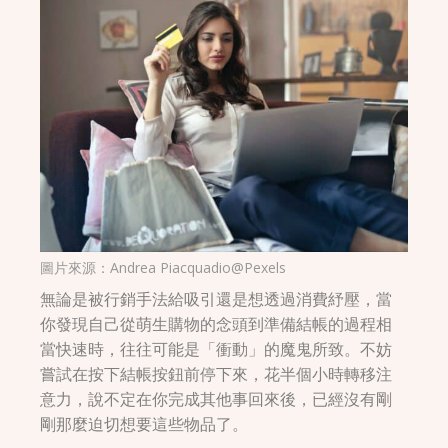
圖片來源：
Andrea Piacquadio@Pexels
無論是被行銷手法給吸引還是想透過消費紓壓，當
你發現自己從萌生購物的念頭到準備結帳的過程相
當快速時，往往可能是「衝動」的魔鬼所致。不妨
嘗試在按下結帳按鈕前停下來，花半個小時轉移注
意力，說不定在你完成其他事回來後，已經沒有剛
剛那麼迫切想要這些物品了。