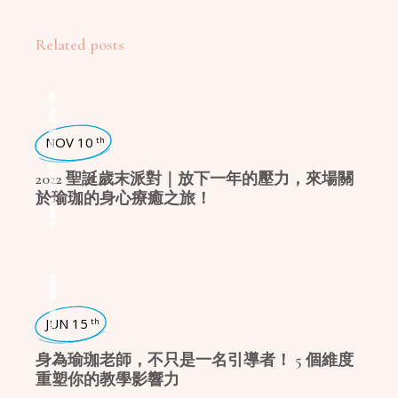
Related posts
課程/活動
,
瑜珈話題
NOV 10
th
,
瑜珈生活
2022 聖誕歲末派對｜放下一年的壓力，來場關
於瑜珈的身心療癒之旅！
,
瑜珈好物
瑜珈師資
,
瑜珈學堂
JUN 15
th
身為瑜珈老師，不只是一名引導者！ 5 個維度
重塑你的教學影響力