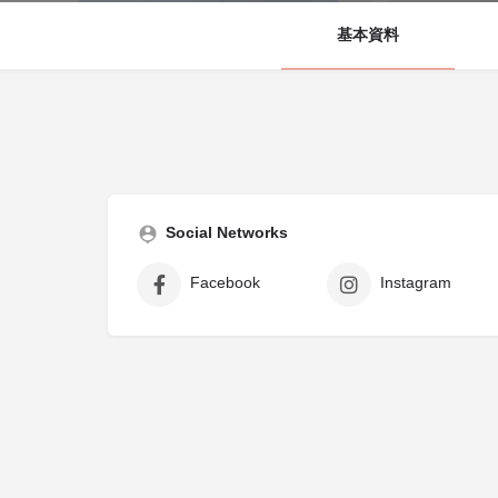
基本資料
Social Networks
Facebook
Instagram