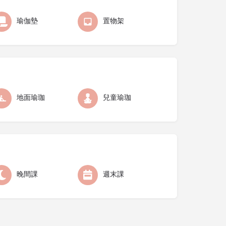
瑜伽墊
置物架
地面瑜珈
兒童瑜珈
晚間課
週末課