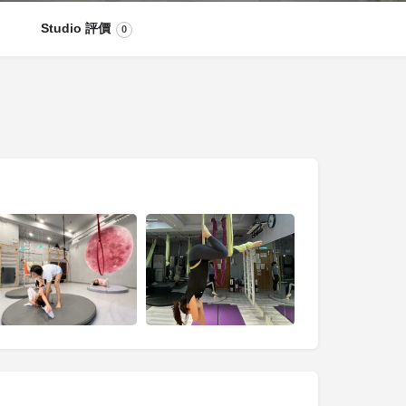
Studio 評價
0