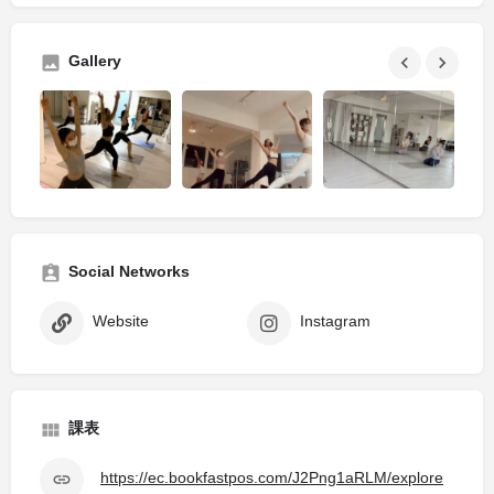
Gallery
Social Networks
Website
Instagram
課表
https://ec.bookfastpos.com/J2Png1aRLM/explore