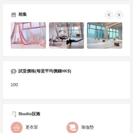
相集
試堂價格(每堂平均價錢HK$)
100
Studio設施
更衣室
瑜伽墊