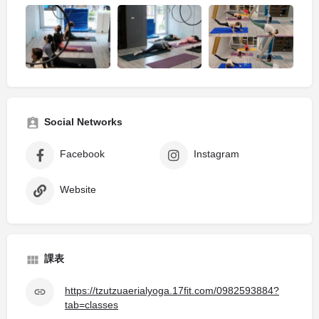
Social Networks
Facebook
Instagram
Website
課表
https://tzutzuaerialyoga.17fit.com/0982593884?
tab=classes