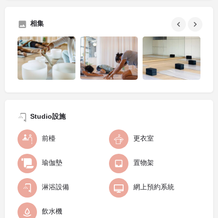
相集
Studio設施
前檯
更衣室
瑜伽墊
置物架
淋浴設備
網上預約系統
飲水機