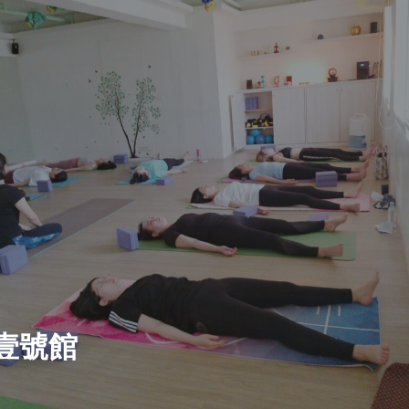
瑜伽壹號館