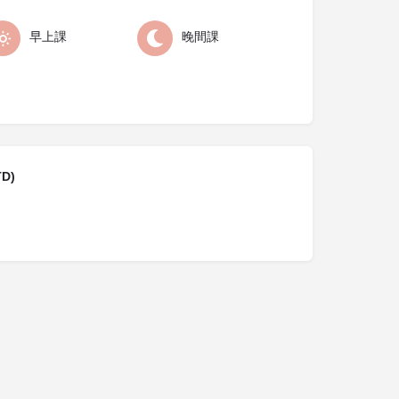
早上課
晚間課
D)