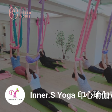
Inner.S Yoga 印心