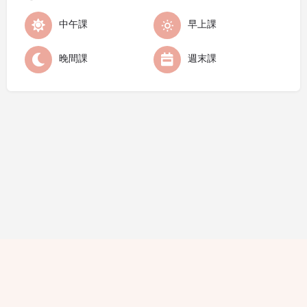
中午課
早上課
晚間課
週末課
隱私條款
條款細則
廣告查詢
免責聲明
評論指引