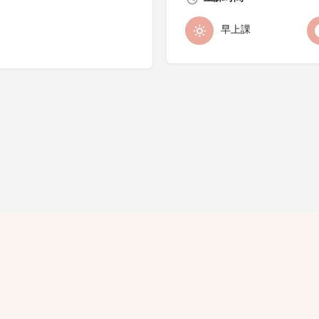
早上課
隱私條款
條款細則
廣告查詢
免責聲明
評論指引
職位空
© 2021 Hello Yogis All Rights Reserved. 版權所有 不得轉載