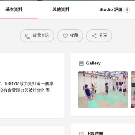
基本資料
其他資料
Studio 評論
0
致電查詢
收藏
分享
Gallery
。98GYM致力於打造一個專
沒有會費壓力與被推銷的困
上課時間