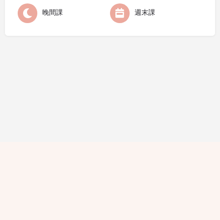
晚間課
週末課
隱私條款
條款細則
廣告查詢
免責聲明
評論指引
職位空缺
© 2021 Hello Yogis All Rights Reserved. 版權所有 不得轉載