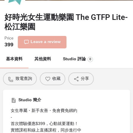
好時光女生運動樂園 The GTFP Lite-
松江樂園
Price
Leave a review
399
基本資料
其他資料
Studio 評論
0
致電查詢
收藏
分享
Studio 簡介
女生專屬・新手友善・免會費免綁約
-
首次體驗優惠$399，心動就要運動！
實體課程和線上直播課程，同步進行中