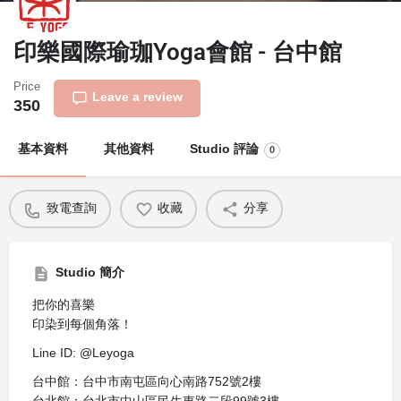
印樂國際瑜珈Yoga會館 - 台中館
Price
Leave a review
350
基本資料
其他資料
Studio 評論
0
致電查詢
收藏
分享
Studio 簡介
把你的喜樂
印染到每個角落！
Line ID: @Leyoga
台中館：台中市南屯區向心南路752號2樓