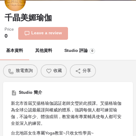
千晶美媚瑜伽
Price
Leave a review
0
基本資料
其他資料
Studio 評論
0
致電查詢
收藏
分享
Studio 簡介
新北市首屆艾揚格瑜伽認証老師文瑩於此授課。艾揚格瑜伽
為全球公認最嚴謹與權威的體系，強調每個人都可練習瑜
伽，不論年少、體強或弱，教室備有專業輔具使每人都可安
全並深入的練習。
台北地區女生專屬Yoga教室~只收女性學員~