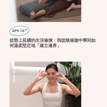
APR 16
th
從墊上延續的生活修煉：我從陰瑜珈中學到如
何溫柔堅定地「建立邊界」
身心療癒
,
瑜珈話題