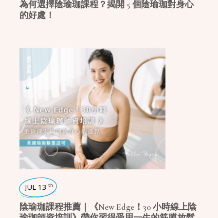
為何選擇陰瑜珈課程？揭開 5 個陰瑜珈對身心
的好處！
課程/活動
,
瑜珈好物
JUL 13
th
陰瑜珈課程推薦｜《New Edge！30 小時線上陰
瑜珈師資培訓》帶你習得受用一生的筋膜放鬆