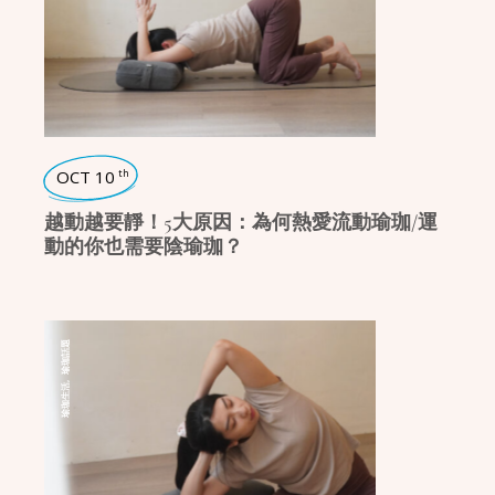
OCT 10
th
越動越要靜！5大原因：為何熱愛流動瑜珈/運
動的你也需要陰瑜珈？
瑜珈話題
,
瑜珈生活