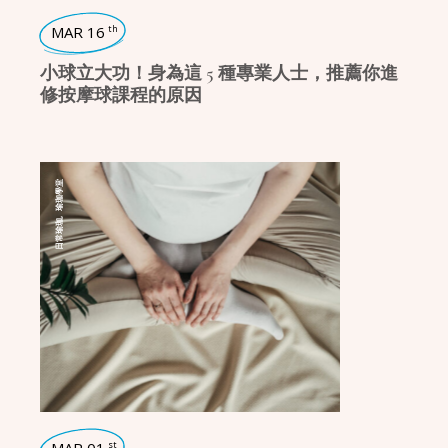
MAR 16
th
小球立大功！身為這 5 種專業人士，推薦你進
修按摩球課程的原因
瑜珈學堂
,
日常瑜珈
st