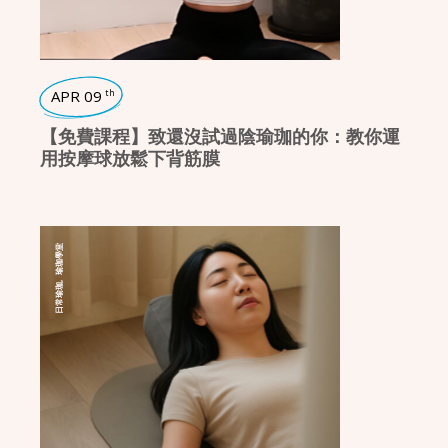
APR 09
th
【免費課程】致還沒試過陰瑜珈的你：教你運
用按摩球放鬆下背筋膜
瑜珈學堂
,
日常瑜珈