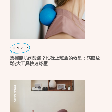
JUN 29
th
想擺脫肌肉酸痛？忙碌上班族的救星：筋膜放
鬆3大工具快速紓壓
瑜珈話題
,
健康知識