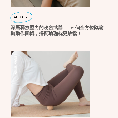
APR 05
th
深層釋放壓力的秘密武器——12 個全方位陰瑜
珈動作圖輯，搭配瑜珈枕更放鬆！
瑜珈話題
,
瑜珈生活