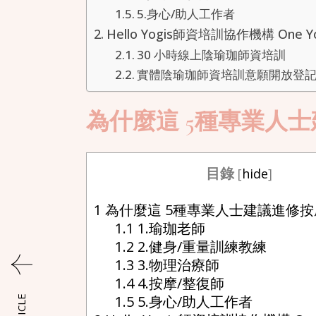
5.身心/助人工作者
Hello Yogis師資培訓協作機構 One Y
30 小時線上陰瑜珈師資培訓
實體陰瑜珈師資培訓意願開放登
為什麼這 5種專業人
目錄
[
hide
]
1
為什麼這 5種專業人士建議進修
1.1
1.瑜珈老師
1.2
2.健身/重量訓練教練
1.3
3.物理治療師
1.4
4.按摩/整復師
1.5
5.身心/助人工作者