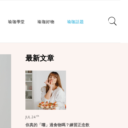
瑜珈學堂
瑜珈好物
瑜珈話題
日常瑜珈
瑜珈墊
心靈對話
最新文章
瑜珈入門
瑜珈教室
瑜珈生活
瑜珈派別
瑜珈服
身心療癒
瑜珈師資
瑜珈輔具
健康知識
瑜珈體式
生活選品
瑜珈哲學
課程/活動
th
JUL 24
你真的「嚐」過食物嗎？練習正念飲