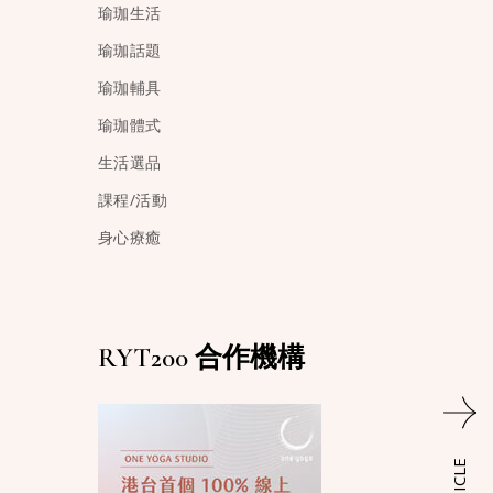
瑜珈生活
瑜珈話題
瑜珈輔具
瑜珈體式
生活選品
課程/活動
身心療癒
RYT200 合作機構