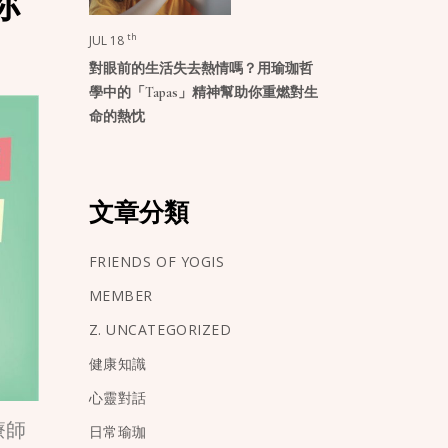
你
th
JUL 18
對眼前的生活失去熱情嗎？用瑜珈哲
學中的「Tapas」精神幫助你重燃對生
命的熱忱
文章分類
FRIENDS OF YOGIS
MEMBER
Z. UNCATEGORIZED
健康知識
心靈對話
療師
日常瑜珈