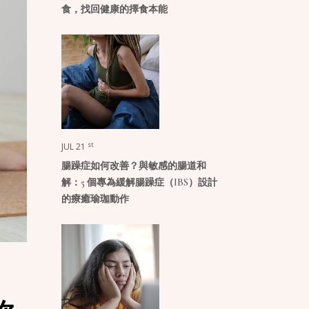
食，找回健康的擇食本能
st
JUL 21
腸躁症如何改善？與敏感的腸道和
解：5 個專為緩解腸躁症（IBS）設計
的療癒瑜珈動作