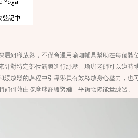
 Yoga
放登記中
深層組織放鬆，不僅會運用瑜珈輔具幫助在每個體
來針對特定部位筋膜進行紓壓。瑜珈老師可以適時
和緩放鬆的課程中引導學員有效釋放身心壓力，也
們如何藉由按摩球舒緩緊繃，平衡陰陽能量練習。