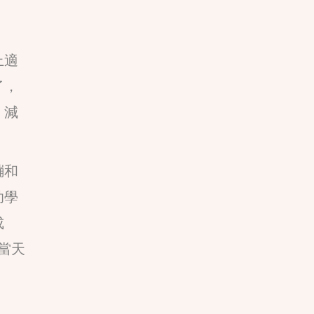
上適
了，
，減
繃和
助學
成
當天