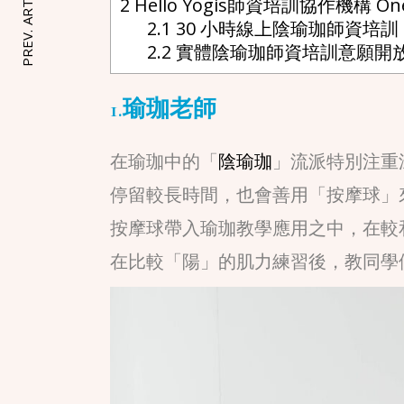
PREV. ARTICLE
2
Hello Yogis師資培訓協作機構 One
2.1
30 小時線上陰瑜珈師資培訓
2.2
實體陰瑜珈師資培訓意願開
1.瑜珈老師
在瑜珈中的「
陰瑜珈
」流派特別注重
停留較長時間，也會善用「按摩球」
按摩球帶入瑜珈教學應用之中，在較
在比較「陽」的肌力練習後，教同學