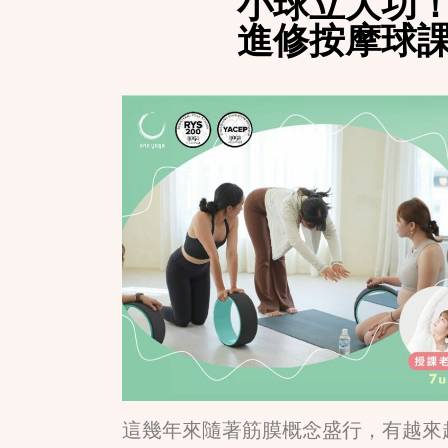
小球立大功！
進修按摩球
這幾年來隨著筋膜概念盛行，有越來