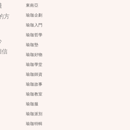
踐
東南亞
的方
瑜珈企劃
瑜珈入門
瑜珈哲學
心
瑜珈墊
相信
瑜珈好物
瑜珈學堂
瑜珈師資
瑜珈故事
瑜珈教室
瑜珈服
瑜珈派別
瑜珈特輯