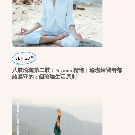
SEP 23
rd
八肢瑜珈第二肢：Niyama 精進｜瑜珈練習者都
該遵守的 5 個瑜珈生活原則
瑜珈派別
,
瑜珈入門
,
瑜珈學堂