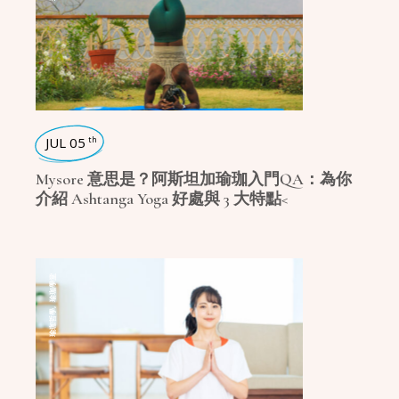
JUL 05
th
Mysore 意思是？阿斯坦加瑜珈入門QA：為你
介紹 Ashtanga Yoga 好處與 3 大特點<
瑜珈學堂
,
瑜珈哲學