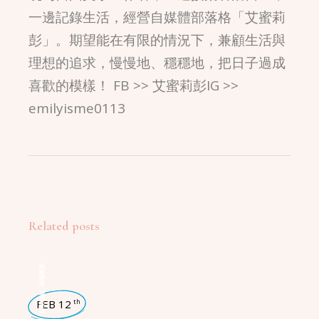
一邊記錄生活，經營自媒體部落格「艾蜜莉
彭」。期望能在有限的情況下，兼顧生活與
理想的追求，慢慢地、穩穩地，把日子過成
喜歡的模樣！ FB >> 艾蜜莉彭IG >>
emilyisme0113
Related posts
瑜珈學堂
,
日常瑜珈
FEB 12
th