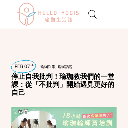
FEB 07
,
th
瑜珈哲學
瑜珈話題
停止自我批判！瑜珈教我們的一堂
課：從「不批判」開始遇見更好的
自己