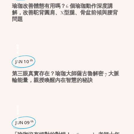
瑜珈改善體態有用嗎？6 個瑜珈動作深度講
解，改善駝背圓肩、X型腿、骨盆前傾與腰背
問題
身心療癒
,
瑜珈話題
JAN 10
th
第三眼真實存在？瑜珈大師薩古魯解密 7 大脈
輪能量，親授喚醒內在智慧的秘訣
瑜珈特輯
,
瑜珈故事
JUN 09
th