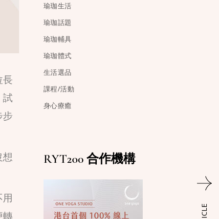
瑜珈生活
瑜珈話題
瑜珈輔具
瑜珈體式
生活選品
拉長
課程/活動
，試
身心療癒
步步
沒想
RYT200 合作機構
不用
便轉