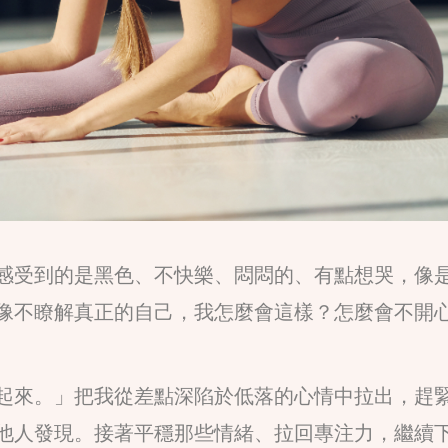
感受到的是黑色、不快樂、悶悶的、有點想哭，像
像不瞭解真正的自己，我怎麼會這樣？怎麼會不開
起來。」把我從差點深陷於低落的心情中拉出，趕
他人發現。接著平穩那些情緒、拉回專注力，繼續