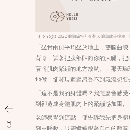
Hello Yogis 2022 瑜珈節特別企劃 X 瑜珈故事投稿＿陽熙©H
「坐骨兩側平均坐於地上，雙腳曲膝
背脊，試著把腹部貼向你的大腿，把
著將肌肉緊繃的地方放鬆。」那天瑜
地做，卻發現遲遲感受不到氣流想要
「這不是我的身體嗎？我怎麼會感受
到卻造成身體肌肉上的緊繃感加重。
老師察覺到這點，便告訴我先把身體
刻意呼吸，只需繼續跟著自己的節奏