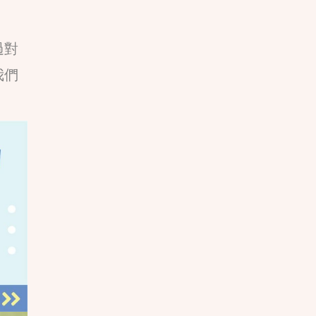
過對
我們