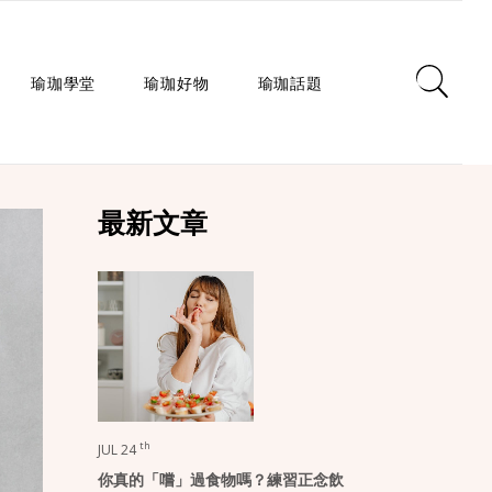
瑜珈學堂
瑜珈好物
瑜珈話題
日常瑜珈
瑜珈墊
心靈對話
最新文章
瑜珈入門
瑜珈教室
瑜珈生活
瑜珈派別
瑜珈服
身心療癒
瑜珈師資
瑜珈輔具
健康知識
瑜珈體式
生活選品
瑜珈哲學
課程/活動
th
JUL 24
你真的「嚐」過食物嗎？練習正念飲