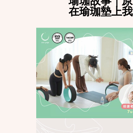
瑜珈故事｜原
在瑜珈墊上我