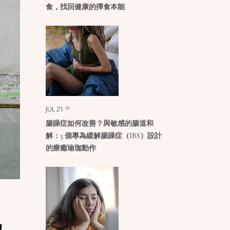
食，找回健康的擇食本能
st
JUL 21
腸躁症如何改善？與敏感的腸道和
解：5 個專為緩解腸躁症（IBS）設計
的療癒瑜珈動作