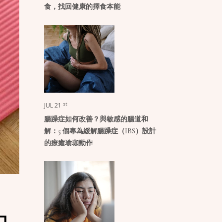
食，找回健康的擇食本能
st
JUL 21
腸躁症如何改善？與敏感的腸道和
解：5 個專為緩解腸躁症（IBS）設計
的療癒瑜珈動作