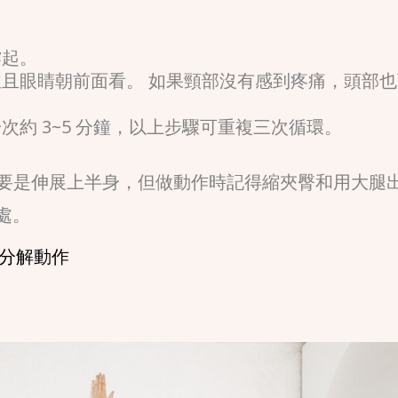
撐起。
且眼睛朝前面看。 如果頸部沒有感到疼痛，頭部也
約 3~5 分鐘，以上步驟可重複三次循環。
要是伸展上半身，但做動作時記得縮夾臀和用大腿
處。
與分解動作