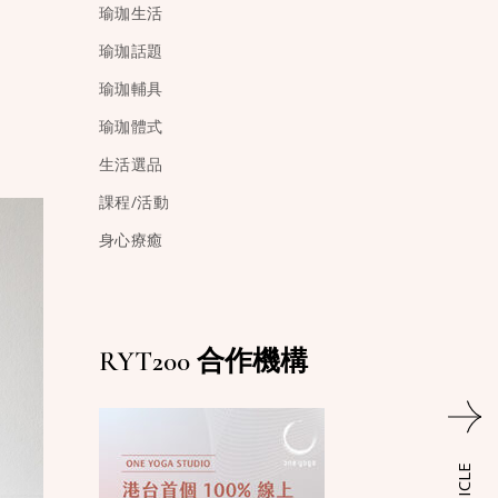
瑜珈生活
瑜珈話題
瑜珈輔具
瑜珈體式
生活選品
課程/活動
身心療癒
RYT200 合作機構