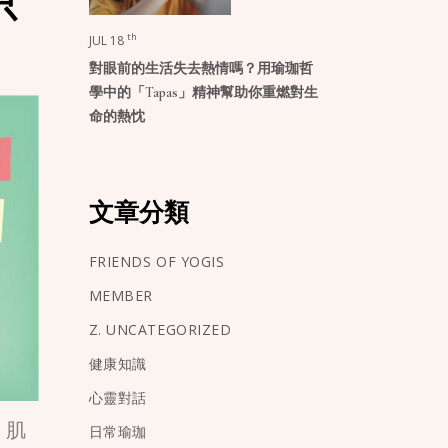
只
th
JUL 18
對眼前的生活失去熱情嗎？用瑜珈哲
學中的「Tapas」精神幫助你重燃對生
命的熱忱
文章分類
FRIENDS OF YOGIS
MEMBER
Z. UNCATEGORIZED
健康知識
心靈對話
、肌
日常瑜珈