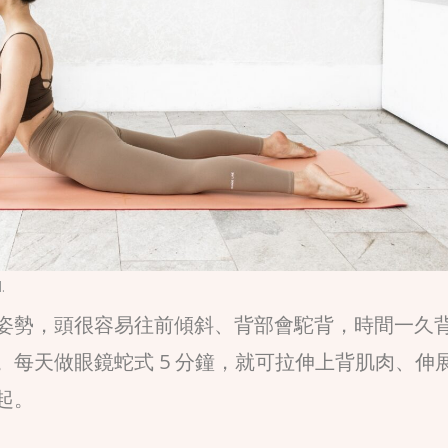
.
姿勢，頭很容易往前傾斜、背部會駝背，時間一久
每天做眼鏡蛇式 5 分鐘，就可拉伸上背肌肉、伸
起。