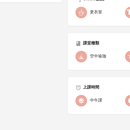
更衣室
課堂種類
空中瑜珈
上課時間
中午課