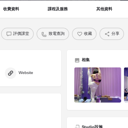
收費資料
課程及服務
其他資料
評價課堂
致電查詢
收藏
分享
相集
Website
Studio設施