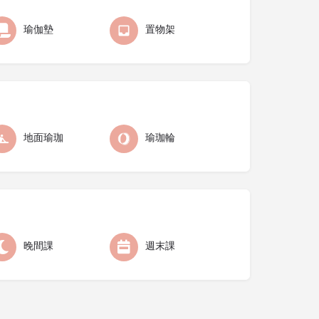
瑜伽墊
置物架
地面瑜珈
瑜珈輪
晚間課
週末課