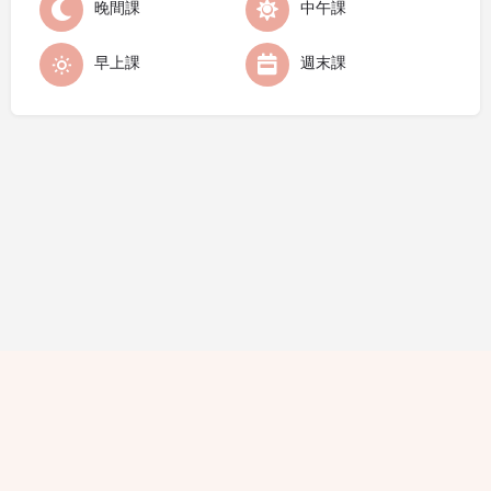
晚間課
中午課
早上課
週末課
隱私條款
條款細則
廣告查詢
免責聲明
評論指引
職位空缺