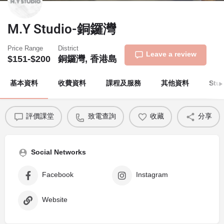
M.Y Studio-銅鑼灣
Price Range
District
Leave a review
$151-$200
銅鑼灣, 香港島
基本資料
收費資料
課程及服務
其他資料
Stu
評價課堂
致電查詢
收藏
分享
Social Networks
Facebook
Instagram
Website