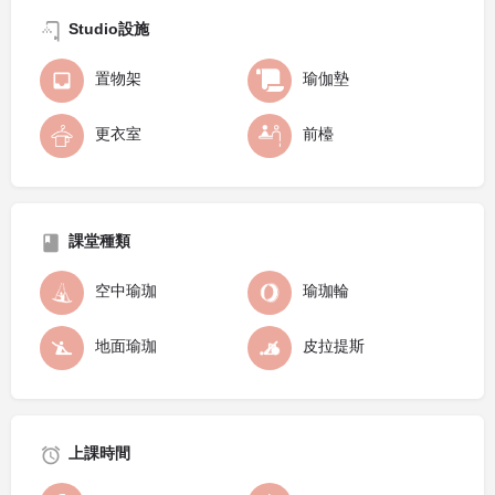
Studio設施
置物架
瑜伽墊
更衣室
前檯
課堂種類
空中瑜珈
瑜珈輪
地面瑜珈
皮拉提斯
上課時間