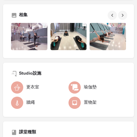
相集
Studio設施
更衣室
瑜伽墊
牆繩
置物架
課堂種類